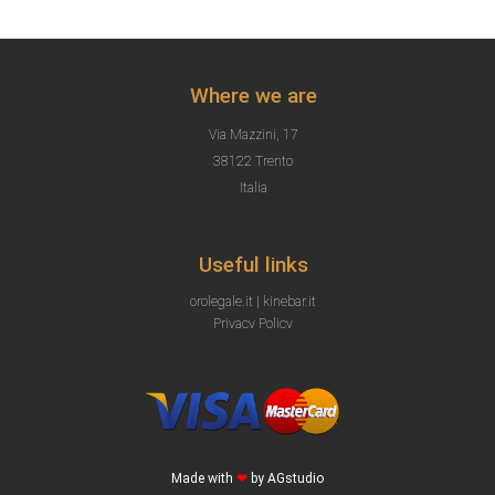
Where we are
Via Mazzini, 17
38122 Trento
Italia
Useful links
orolegale.it |
kinebar.it
Privacy Policy
Made with
❤
by
AGstudio